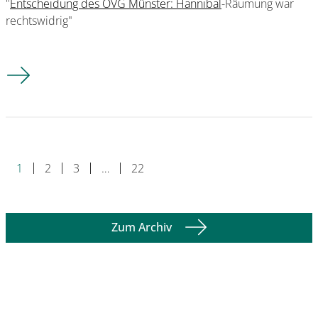
"
Entscheidung des OVG Münster: Hannibal
-Räumung war
rechtswidrig"
Prof. Goertz im WDR-Beitrag: Entscheidung des OVG Münster
1
2
3
…
22
Zum Archiv