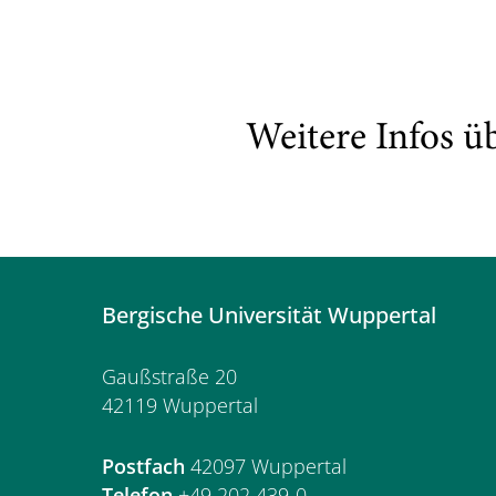
Weitere Infos ü
Bergische Universität Wuppertal
Gaußstraße 20
42119 Wuppertal
Postfach
42097 Wuppertal
Telefon
+49 202 439-0